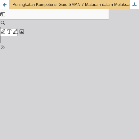
Peningkatan Kompetensi Guru SMAN 7 Mataram dalam Melaksanakan Pembelajaran dengan Pendekatan Deep Learning